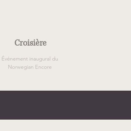
Type
Croisière
Événement inaugural du
Norwegian Encore