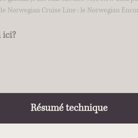
e de Norwegian Cruise Line : le Norwegian Enco
 ici?
Résumé technique