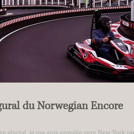
ugural du Norwegian Encore
 glacial, je me suis envolée vers New York pour