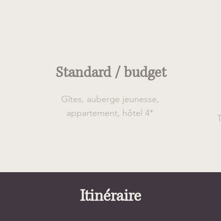
Confort
Standard / budget
Gîtes, auberge jeunesse,
appartement, hôtel 4*
T
Itinéraire