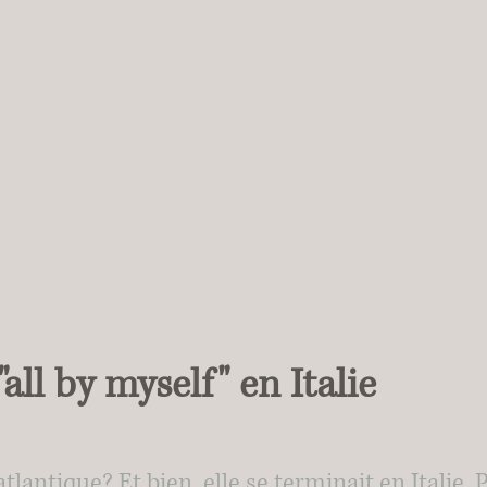
ll by myself" en Italie
atlantique? Et bien, elle se terminait en Italie.