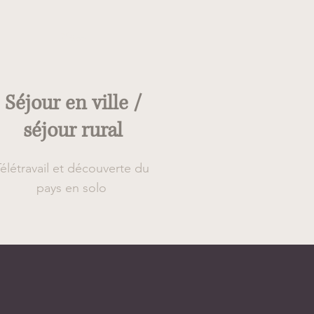
Type
Séjour en ville /
séjour rural
élétravail et découverte du
pays en solo