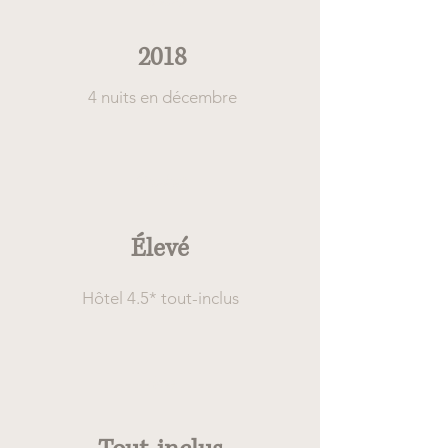
Quand
2018
4 nuits en décembre
Confort
Élevé
Hôtel 4.5* tout-inclus
Type