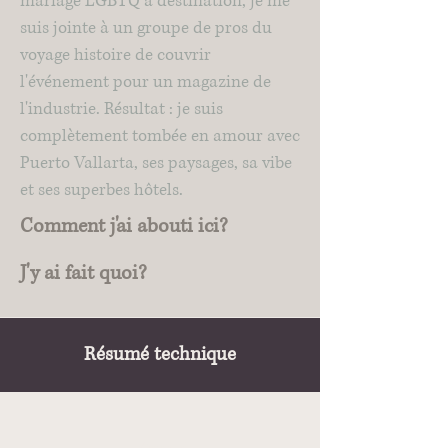
mariage LGBTQ à destination, je me
suis jointe à un groupe de pros du
voyage histoire de couvrir
l'événement pour un magazine de
l'industrie. Résultat : je suis
complètement tombée en amour avec
Puerto Vallarta, ses paysages, sa vibe
et ses superbes hôtels.
Comment j'ai abouti ici?
J'y ai fait quoi?
Résumé technique