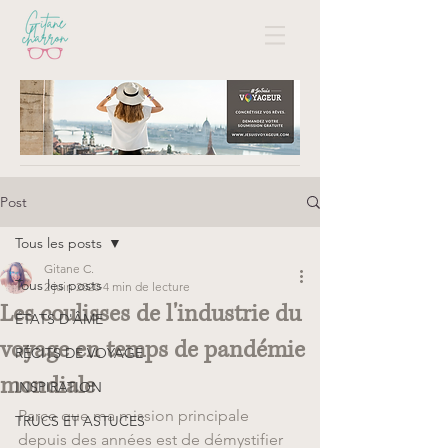
Post
Tous les posts
Gitane C.
Tous les posts
2 juin 2020
4 min de lecture
Les coulisses de l'industrie du
ÉTATS D'ÂME
voyage en temps de pandémie
RÉCITS DE VOYAGE
mondiale
INSPIRATION
Parce que ma mission principale 
TRUCS ET ASTUCES
depuis des années est de démystifier 