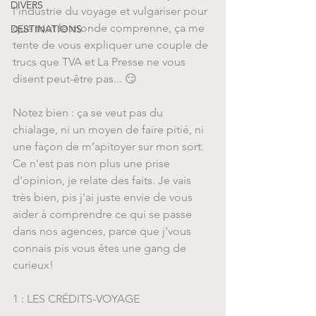
DIVERS
l'industrie du voyage et vulgariser pour 
que tout le monde comprenne, ça me 
DESTINATIONS
tente de vous expliquer une couple de 
trucs que TVA et La Presse ne vous 
disent peut-être pas... 😏
Notez bien : ça se veut pas du 
chialage, ni un moyen de faire pitié, ni 
une façon de m’apitoyer sur mon sort. 
Ce n'est pas non plus une prise 
d'opinion, je relate des faits. Je vais 
très bien, pis j'ai juste envie de vous 
aider à comprendre ce qui se passe 
dans nos agences, parce que j'vous 
connais pis vous êtes une gang de 
curieux!
1 : LES CRÉDITS-VOYAGE