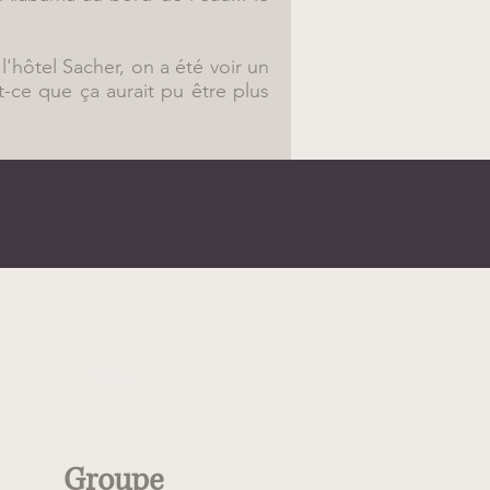
'hôtel Sacher, on a été voir un
t-ce que ça aurait pu être plus
Type
Groupe