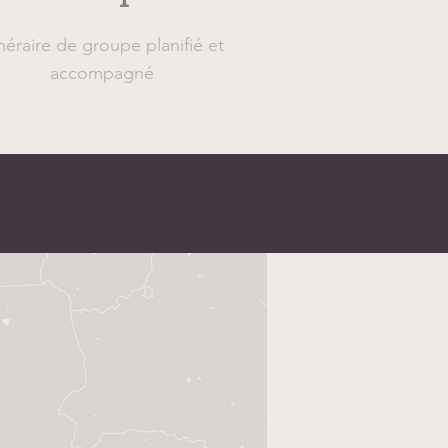
inéraire de groupe planifié et
accompagné