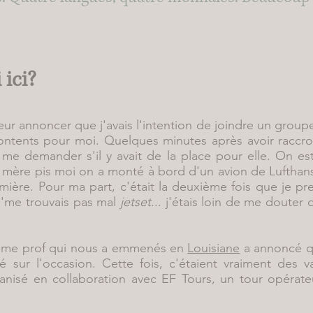
 ici?
eur annoncer que j'avais l'intention de joindre un group
 contents pour moi. Quelques minutes après avoir raccr
me demander s'il y avait de la place pour elle. On es
mère pis moi on a monté à bord d'un avion de Lufthans
ière. Pour ma part, c'était la deuxième fois que je pre
J'me trouvais pas mal
jetset
... j'étais loin de me doute
ême prof qui nous a emmenés en
Louisiane
a annoncé qu
 sur l'occasion. Cette fois, c'étaient vraiment des 
anisé en collaboration avec EF Tours, un tour opérate