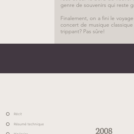
genre de souvenirs qui reste g
Finalement, on a fini le voyag
concert de musique classique p
trippant? Pas sûre!
Quand
Récit
Résumé technique
2008
Itinéraire