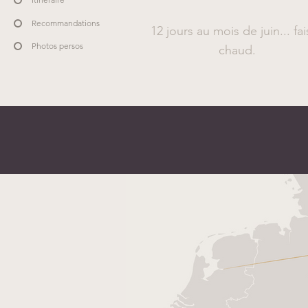
Recommandations
12 jours au mois de juin... fai
Photos persos
chaud.