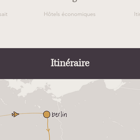
sait
Hôtels économiques
It
Itinéraire