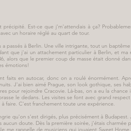
 précipité. Est-ce que j'm'attendais à ça? Probablem
vec un horaire réglé au quart de tour.
s a passés à Berlin. Une ville intrigante, tout un baptêm
t que j'ai un attachement particulier à Berlin, et ma 
6, alors que le premier coup de masse était donné dan
les émotions!
 faits en autocar, donc on a roulé énormément. Après
uits. J'ai bien aimé Prague, son look gothique, ses hab
s pour rejoindre Cracovie. Là-bas, on a eu la chance in
brasse le dedans. Les visites se font avec grand respect
 à faire. C'est franchement toute une expérience.
ngrie qu'on s'est dirigés, plus précisément à Budapest.
s aucun doute. Dès la première soirée, j'étais charmée p
. Je me rappelle de musiciens qui jouaient Sweet Home 