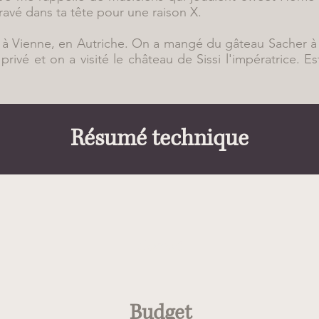
ravé dans ta tête pour une raison X.
e à Vienne, en Autriche. On a mangé du gâteau Sacher à l
rivé et on a visité le château de Sissi l'impératrice. Es
Résumé technique
Confort
Budget