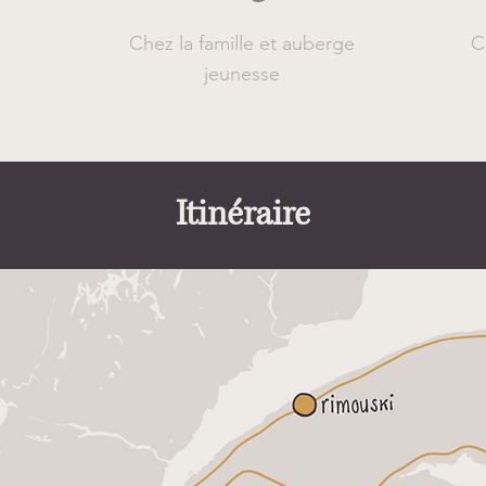
Chez la famille et auberge
C
jeunesse
Itinéraire