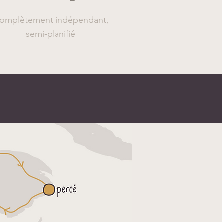
omplètement indépendant,
semi-planifié