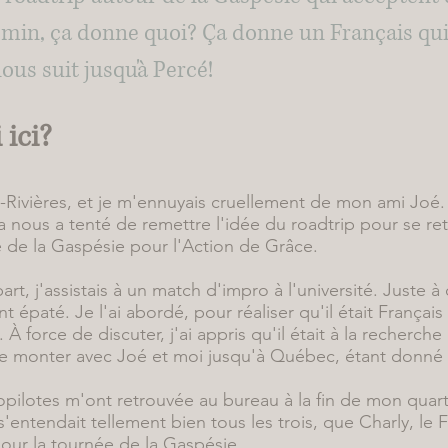
hemin, ça donne quoi? Ça donne un Français qui
nous suit jusqu'à Percé!
 ici?
Rivières, et je m'ennuyais cruellement de mon ami Joé. V
a nous a tenté de remettre l'idée du roadtrip pour se r
de de la Gaspésie pour l'Action de Grâce.
art, j'assistais à un match d'impro à l'université. Juste à
t épaté. Je l'ai abordé, pour réaliser qu'il était Françai
À force de discuter, j'ai appris qu'il était à la recherche 
t de monter avec Joé et moi jusqu'à Québec, étant donné 
opilotes m'ont retrouvée au bureau à la fin de mon quar
s'entendait tellement bien tous les trois, que Charly, le 
pour la tournée de la Gaspésie.