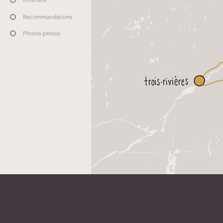
Recommandations
Photos persos