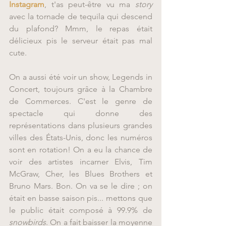
Instagram
, t'as peut-être vu ma 
story 
avec la tornade de tequila qui descend 
du plafond? Mmm, le repas était 
délicieux pis le serveur était pas mal 
cute.
On a aussi été voir un show, Legends in 
Concert, toujours grâce à la Chambre 
de Commerces. C'est le genre de 
spectacle qui donne des 
représentations dans plusieurs grandes 
villes des États-Unis, donc les numéros 
sont en rotation! On a eu la chance de 
voir des artistes incarner Elvis, Tim 
McGraw, Cher, les Blues Brothers et 
Bruno Mars. Bon. On va se le dire ; on 
était en basse saison pis... mettons que 
le public était composé à 99.9% de 
snowbirds
. On a fait baisser la moyenne 