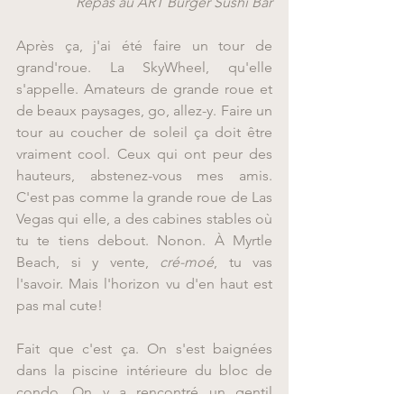
Repas au ART Burger Sushi Bar
Après ça, j'ai été faire un tour de 
grand'roue. La SkyWheel, qu'elle 
s'appelle. Amateurs de grande roue et 
de beaux paysages, go, allez-y. Faire un 
tour au coucher de soleil ça doit être 
vraiment cool. Ceux qui ont peur des 
hauteurs, abstenez-vous mes amis. 
C'est pas comme la grande roue de Las 
Vegas qui elle, a des cabines stables où 
tu te tiens debout. Nonon. À Myrtle 
Beach, si y vente, 
cré-moé
, tu vas 
l'savoir. Mais l'horizon vu d'en haut est 
pas mal cute!
Fait que c'est ça. On s'est baignées 
dans la piscine intérieure du bloc de 
condo. On y a rencontré un gentil 