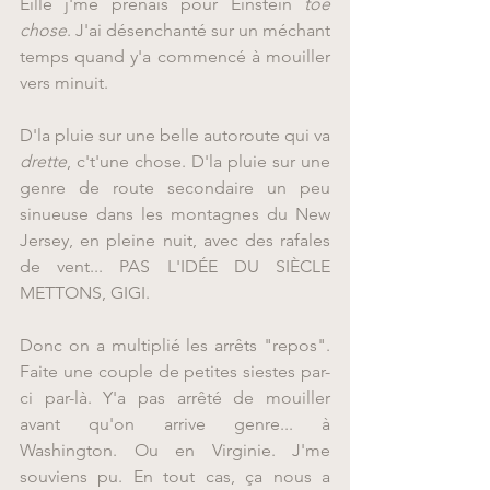
Eille j'me prenais pour Einstein 
toé 
chose
. J'ai désenchanté sur un méchant 
temps quand y'a commencé à mouiller 
vers minuit.
D'la pluie sur une belle autoroute qui va 
drette
, c't'une chose. D'la pluie sur une 
genre de route secondaire un peu 
sinueuse dans les montagnes du New 
Jersey, en pleine nuit, avec des rafales 
de vent... PAS L'IDÉE DU SIÈCLE 
METTONS, GIGI.
Donc on a multiplié les arrêts "repos". 
Faite une couple de petites siestes par-
ci par-là. Y'a pas arrêté de mouiller 
avant qu'on arrive genre... à 
Washington. Ou en Virginie. J'me 
souviens pu. En tout cas, ça nous a 