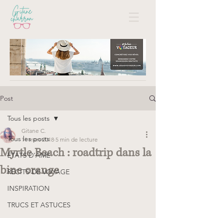
Post
Tous les posts
Gitane C.
Tous les posts
11 mars 2018
5 min de lecture
Myrtle Beach : roadtrip dans la
ÉTATS D'ÂME
bine orange
RÉCITS DE VOYAGE
INSPIRATION
TRUCS ET ASTUCES