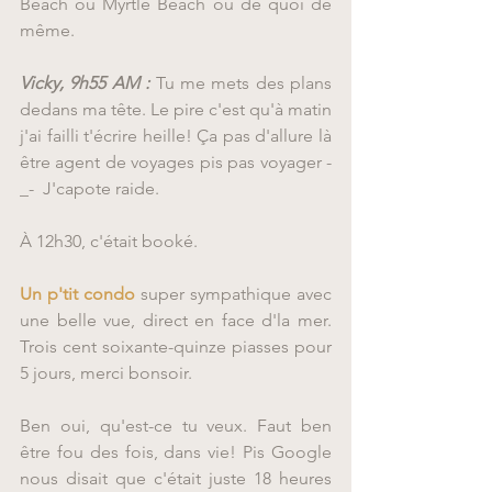
Beach ou Myrtle Beach ou de quoi de 
même.
Vicky, 9h55 AM :
 Tu me mets des plans 
dedans ma tête. Le pire c'est qu'à matin 
j'ai failli t'écrire heille! Ça pas d'allure là 
être agent de voyages pis pas voyager -
_-  J'capote raide.
À 12h30, c'était booké.
Un p'tit condo
 super sympathique avec 
une belle vue, direct en face d'la mer. 
Trois cent soixante-quinze piasses pour 
5 jours, merci bonsoir.
Ben oui, qu'est-ce tu veux. Faut ben 
être fou des fois, dans vie! Pis Google 
nous disait que c'était juste 18 heures 