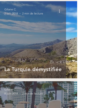
Gitane C.
2 oct. 2018
2 min de lecture
La Turquie démystifiée
Gitane C.
8 juin 2018
2 min de lecture