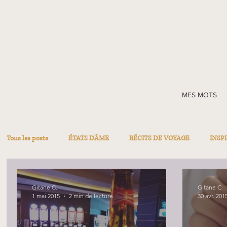
MES MOTS
Tous les posts
ÉTATS D'ÂME
RÉCITS DE VOYAGE
INSP
Gitane C.
Gitane C.
1 mai 2015
2 min de lecture
30 avr. 201