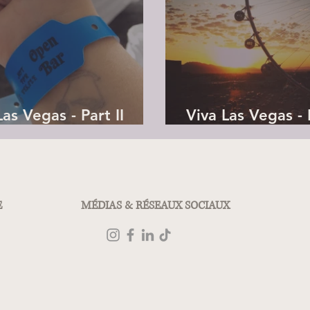
Las Vegas - Part II
Viva Las Vegas - P
 3]
2]
E
MÉDIAS & RÉSEAUX SOCIAUX