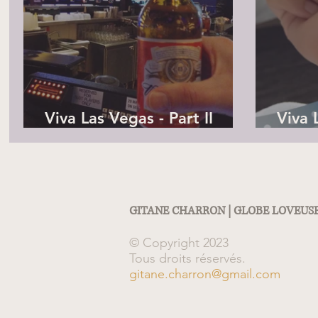
Viva Las Vegas - Part II
Viva 
[Jours 4 et 5]
[Jour
GITANE CHARRON | GLOBE LOVEUS
© Copyright 2023
Tous droits réservés.
gitane.charron@gmail.com