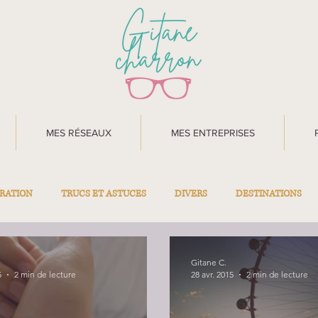
MES RÉSEAUX
MES ENTREPRISES
IRATION
TRUCS ET ASTUCES
DIVERS
DESTINATIONS
Gitane C.
5
2 min de lecture
28 avr. 2015
2 min de lecture