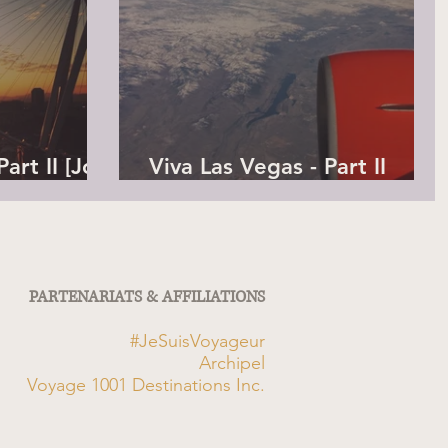
art II [Jour
Viva Las Vegas - Part II
[Jours 0 et 1]
PARTENARIATS & AFFILIATIONS
#JeSuisVoyageur
Archipel
Voyage 1001 Destinations Inc.