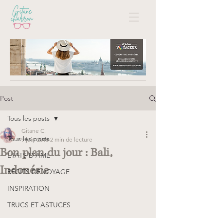
Post
Tous les posts
Gitane C.
Tous les posts
9 juin 2016
2 min de lecture
Bon plan du jour : Bali,
ÉTATS D'ÂME
Indonésie
RÉCITS DE VOYAGE
INSPIRATION
TRUCS ET ASTUCES