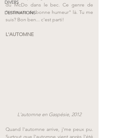
DIVERS
du McDo dans le bec. Ce genre de 
"vraiment de bonne humeur" là. Tu me 
DESTINATIONS
suis? Bon ben... c'est parti!
L'AUTOMNE
L'automne en Gaspésie, 2012
Quand l'automne arrive, j'me peux pu. 
Surtout que l'automne vient après l'été 