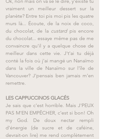
Ok, non mais on va se le dire, y'existe tu 
vraiment un meilleur dessert sur la 
planète? Entre toi pis moi pis les quatre 
murs là... Écoute, de la noix de coco, 
du chocolat, de la 
custard
 pis encore 
du chocolat... essaye même pas de me 
convaincre qu'il y a quelque chose de 
meilleur dans cette vie. J't'ai tu déjà 
conté la fois où j'ai mangé un Nanaïmo 
dans la ville de Nanaïmo sur l'île de 
Vancouver? J'pensais ben jamais m'en 
remettre.
LES CAPPUCCINOS GLACÉS
Je sais que c'est horrible. Mais J'PEUX 
PAS M'EN EMPÊCHER, c'est si bon! Oh 
my God. De doux nectar rempli 
d'énergie (de sucre et de caféine, 
devrait-on lire) me rend complètement 