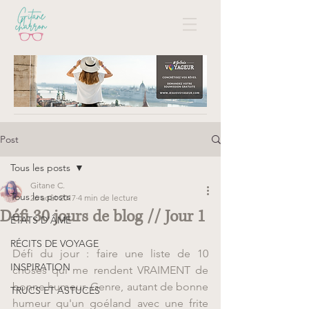
Post
Tous les posts
Gitane C.
Tous les posts
26 août 2017
4 min de lecture
Défi 30 jours de blog // Jour 1
ÉTATS D'ÂME
RÉCITS DE VOYAGE
Défi du jour : faire une liste de 10 
INSPIRATION
choses qui me rendent VRAIMENT de 
bonne humeur. Genre, autant de bonne 
TRUCS ET ASTUCES
humeur qu'un goéland avec une frite 