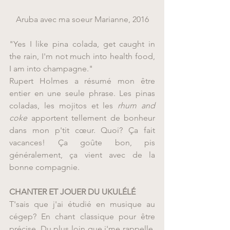
Aruba avec ma soeur Marianne, 2016
"Yes I like pina colada, get caught in 
the rain, I'm not much into health food, 
I am into champagne."
Rupert Holmes a résumé mon être 
entier en une seule phrase. Les pinas 
coladas, les mojitos et les 
rhum and 
coke
 apportent tellement de bonheur 
dans mon p'tit cœur. Quoi? Ça fait 
vacances! Ça goûte bon, pis 
généralement, ça vient avec de la 
bonne compagnie.
CHANTER ET JOUER DU UKULÉLÉ
T'sais que j'ai étudié en musique au 
cégep? En chant classique pour être 
précise. Du plus loin que j'me rappelle, 