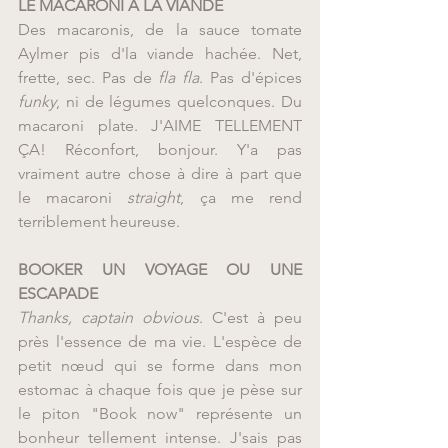
LE MACARONI À LA VIANDE
Des macaronis, de la sauce tomate 
Aylmer pis d'la viande hachée. Net, 
frette, sec. Pas de
 fla fla
. Pas d'épices 
funky
, ni de légumes quelconques. Du 
macaroni plate. J'AIME TELLEMENT 
ÇA! Réconfort, bonjour. Y'a pas 
vraiment autre chose à dire à part que 
le macaroni 
straight
, ça me rend 
terriblement heureuse.
BOOKER UN VOYAGE OU UNE 
ESCAPADE
Thanks, captain obvious
. C'est à peu 
près l'essence de ma vie. L'espèce de 
petit nœud qui se forme dans mon 
estomac à chaque fois que je pèse sur 
le piton "Book now" représente un 
bonheur tellement intense. J'sais pas 