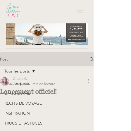
Post
Tous les posts
Gitane C.
Tous les posts
7 mai 2015
1 min de lecture
Lancement officiel!
ÉTATS D'ÂME
RÉCITS DE VOYAGE
INSPIRATION
TRUCS ET ASTUCES