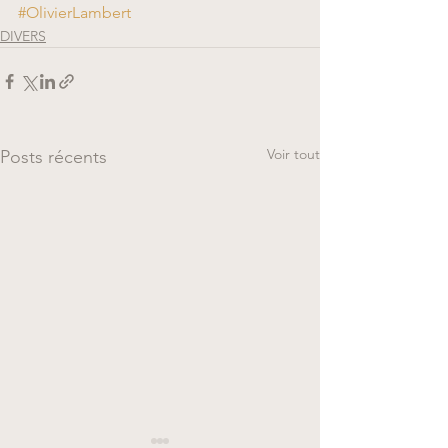
#OlivierLambert
DIVERS
Voir tout
Posts récents