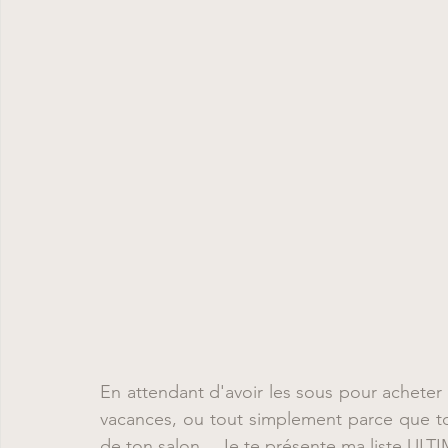
En attendant d'avoir les sous pour acheter t
vacances, ou tout simplement parce que toi
de ton salon... Je te présente ma liste ULTI