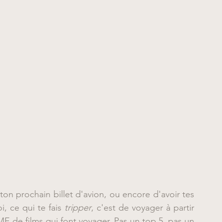
on prochain billet d'avion, ou encore d'avoir tes 
, ce qui te fais 
tripper
, c'est de voyager à partir 
ME de films qui font voyager. Pas un top 5, pas un 