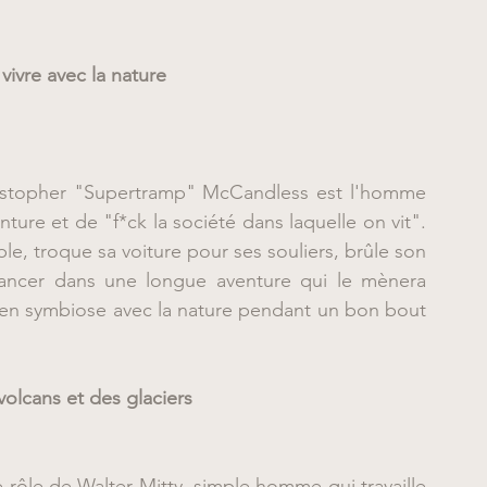
 vivre avec la nature
stopher "Supertramp" McCandless est l'homme 
ture et de "f*ck la société dans laquelle on vit". 
e, troque sa voiture pour ses souliers, brûle son 
lancer dans une longue aventure qui le mènera 
ra en symbiose avec la nature pendant un bon bout 
volcans et des glaciers
le rôle de Walter Mitty, simple homme qui travaille 