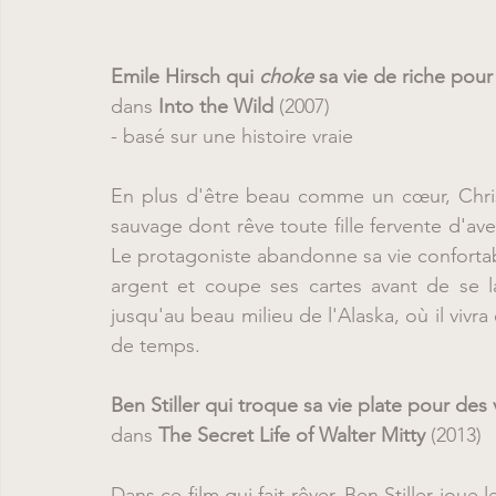
Emile Hirsch qui 
choke
 sa vie de riche pour
dans 
Into the Wild 
(2007)
- basé sur une histoire vraie
En plus d'être beau comme un cœur, Chri
sauvage dont rêve toute fille fervente d'aven
Le protagoniste abandonne sa vie confortabl
argent et coupe ses cartes avant de se 
jusqu'au beau milieu de l'Alaska, où il viv
de temps.
Ben Stiller qui troque sa vie plate pour des 
dans 
The Secret Life of Walter Mitty
 (2013)
Dans ce film qui fait rêver, Ben Stiller joue 